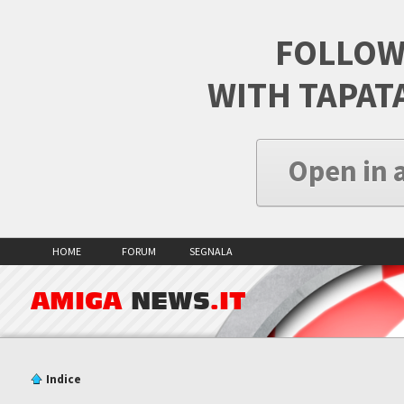
FOLLOW
WITH TAPAT
Open in 
HOME
FORUM
SEGNALA
AMIGA
NEWS
.IT
Indice