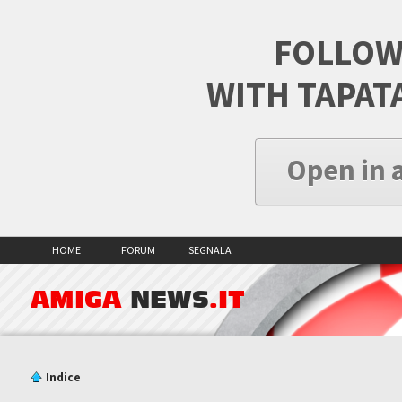
FOLLOW
WITH TAPAT
Open in 
HOME
FORUM
SEGNALA
AMIGA
NEWS
.IT
Indice