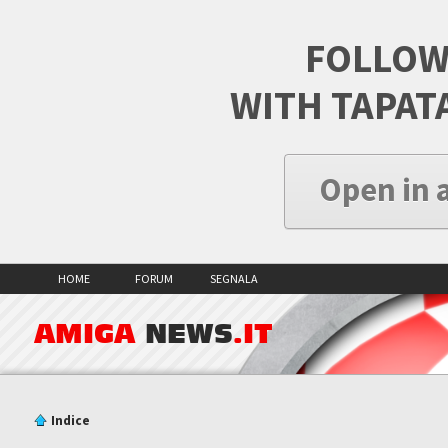
FOLLOW
WITH TAPAT
Open in 
HOME
FORUM
SEGNALA
AMIGA
NEWS
.IT
Indice