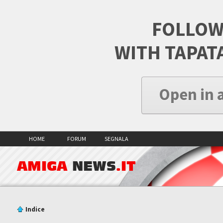
FOLLOW
WITH TAPAT
Open in 
HOME
FORUM
SEGNALA
AMIGA
NEWS
.IT
Indice