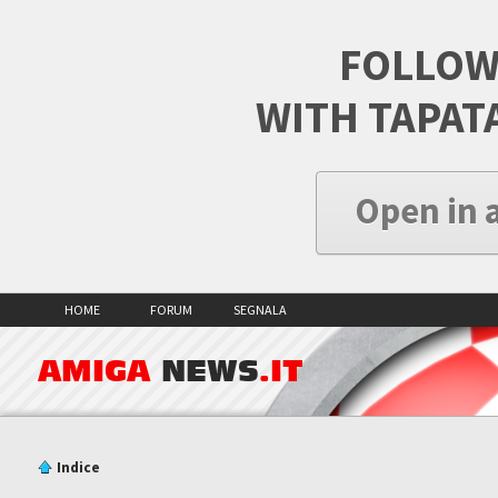
FOLLOW
WITH TAPAT
Open in 
HOME
FORUM
SEGNALA
AMIGA
NEWS
.IT
Indice