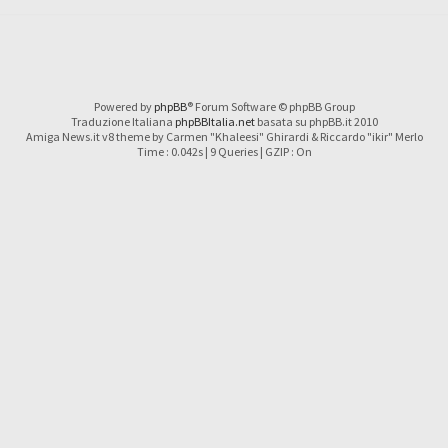
Powered by
phpBB
® Forum Software © phpBB Group
Traduzione Italiana
phpBBItalia.net
basata su phpBB.it 2010
Amiga News.it v8 theme by Carmen "Khaleesi" Ghirardi & Riccardo "ikir" Merlo
Time : 0.042s | 9 Queries | GZIP : On