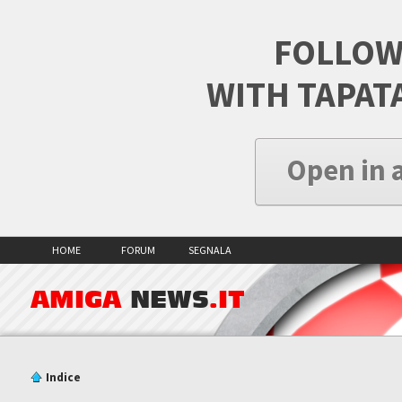
FOLLOW
WITH TAPAT
Open in 
HOME
FORUM
SEGNALA
AMIGA
NEWS
.IT
Indice