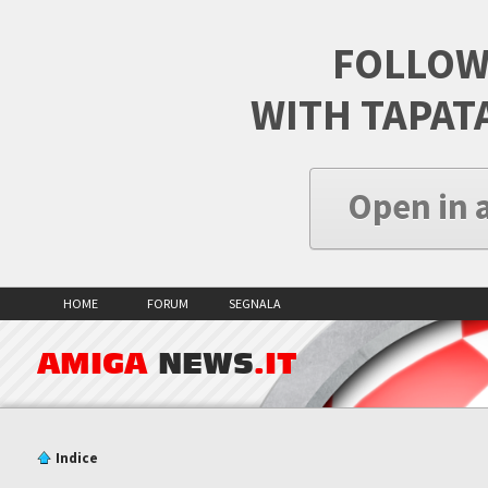
FOLLOW
WITH TAPAT
Open in 
HOME
FORUM
SEGNALA
AMIGA
NEWS
.IT
Indice