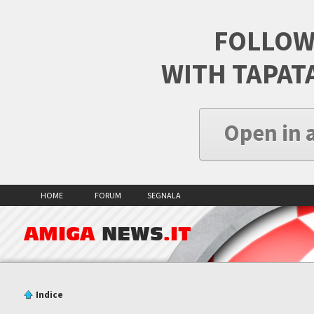
FOLLOW
WITH TAPAT
Open in 
HOME
FORUM
SEGNALA
AMIGA
NEWS
.IT
Indice