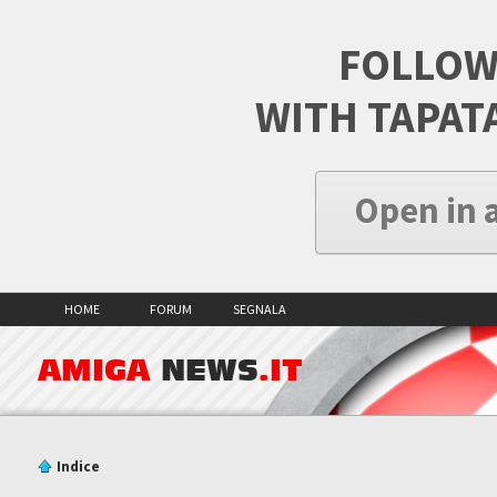
FOLLOW
WITH TAPAT
Open in 
HOME
FORUM
SEGNALA
AMIGA
NEWS
.IT
Indice