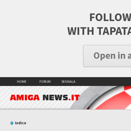
FOLLOW
WITH TAPAT
Open in 
HOME
FORUM
SEGNALA
AMIGA
NEWS
.IT
Indice