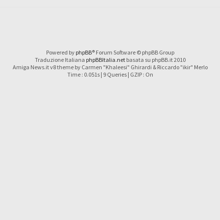
Powered by
phpBB
® Forum Software © phpBB Group
Traduzione Italiana
phpBBItalia.net
basata su phpBB.it 2010
Amiga News.it v8 theme by Carmen "Khaleesi" Ghirardi & Riccardo "ikir" Merlo
Time : 0.051s | 9 Queries | GZIP : On