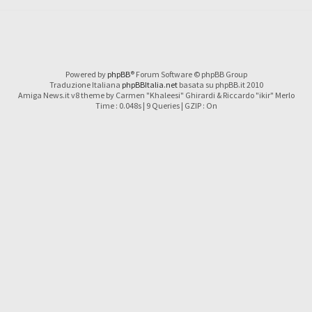
Powered by
phpBB
® Forum Software © phpBB Group
Traduzione Italiana
phpBBItalia.net
basata su phpBB.it 2010
Amiga News.it v8 theme by Carmen "Khaleesi" Ghirardi & Riccardo "ikir" Merlo
Time : 0.048s | 9 Queries | GZIP : On