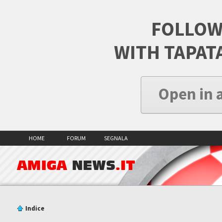
FOLLOW
WITH TAPAT
Open in 
HOME
FORUM
SEGNALA
AMIGA
NEWS
.IT
Indice