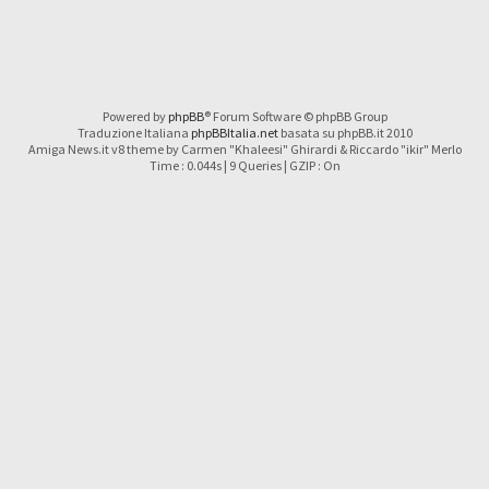
Powered by
phpBB
® Forum Software © phpBB Group
Traduzione Italiana
phpBBItalia.net
basata su phpBB.it 2010
Amiga News.it v8 theme by Carmen "Khaleesi" Ghirardi & Riccardo "ikir" Merlo
Time : 0.044s | 9 Queries | GZIP : On