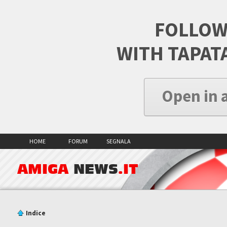
FOLLOW
WITH TAPAT
Open in 
HOME
FORUM
SEGNALA
AMIGA
NEWS
.IT
Indice