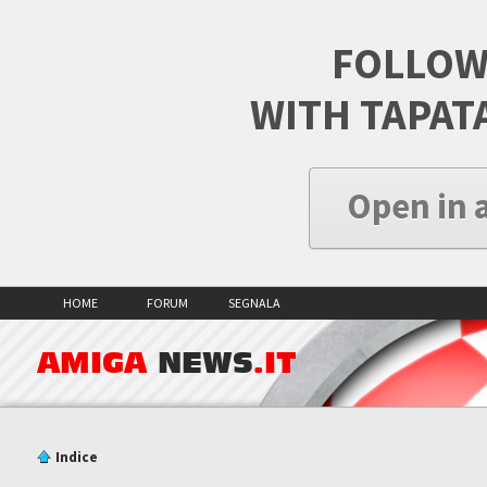
FOLLOW
WITH TAPAT
Open in 
HOME
FORUM
SEGNALA
AMIGA
NEWS
.IT
Indice