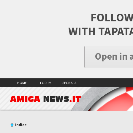
FOLLOW
WITH TAPAT
Open in 
HOME
FORUM
SEGNALA
AMIGA
NEWS
.IT
Indice