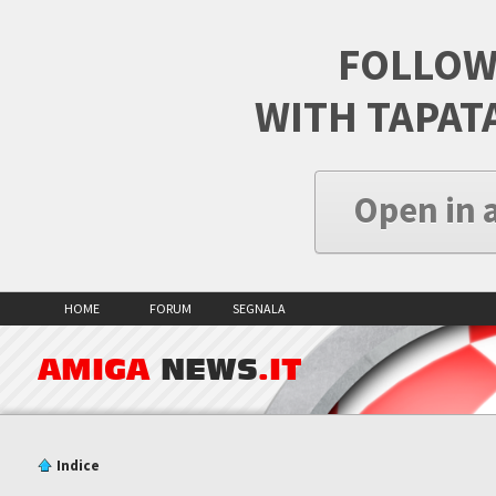
FOLLOW
WITH TAPAT
Open in 
HOME
FORUM
SEGNALA
AMIGA
NEWS
.IT
Indice