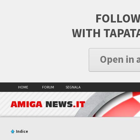
FOLLOW
WITH TAPAT
Open in 
HOME
FORUM
SEGNALA
AMIGA
NEWS
.IT
Indice