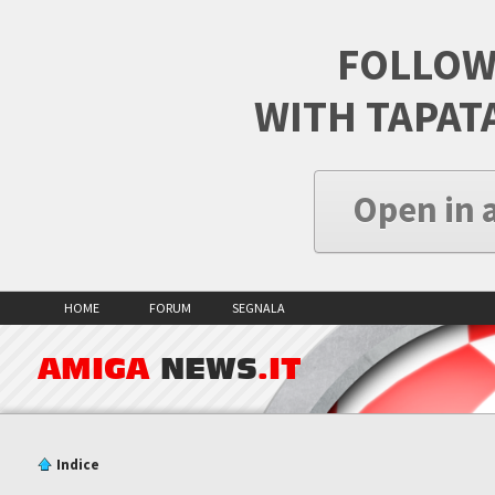
FOLLOW
WITH TAPAT
Open in 
HOME
FORUM
SEGNALA
AMIGA
NEWS
.IT
Indice