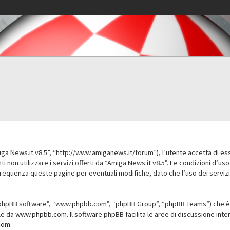
iga News.it v8.5”, “http://www.amiganews.it/forum”), l’utente accetta di es
nti non utilizzare i servizi offerti da “Amiga News.it v8.5”. Le condizioni
 frequenza queste pagine per eventuali modifiche, dato che l’uso dei servizi
”, “phpBB software”, “www.phpbb.com”, “phpBB Group”, “phpBB Teams”) che è 
ile da
www.phpbb.com
. Il software phpBB facilita le aree di discussione in
com
.