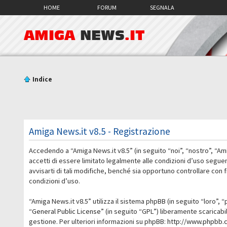
HOME
FORUM
SEGNALA
AMIGA
NEWS
.IT
Indice
Amiga News.it v8.5 - Registrazione
Accedendo a “Amiga News.it v8.5” (in seguito “noi”, “nostro”, “Am
accetti di essere limitato legalmente alle condizioni d’uso segue
avvisarti di tali modifiche, benché sia opportuno controllare con
condizioni d’uso.
“Amiga News.it v8.5” utilizza il sistema phpBB (in seguito “loro
“
General Public License
” (in seguito “GPL”) liberamente scaricab
gestione. Per ulteriori informazioni su phpBB:
http://www.phpbb.