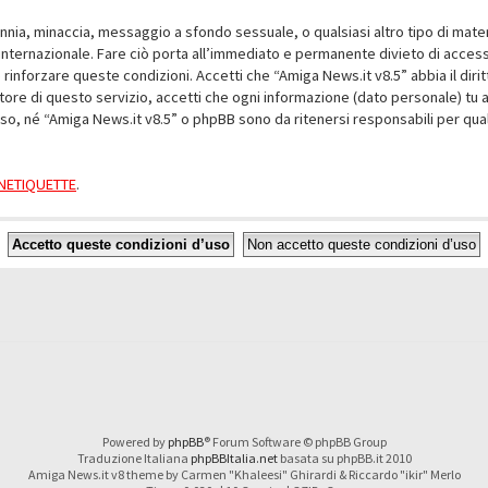
alunnia, minaccia, messaggio a sfondo sessuale, o qualsiasi altro tipo di mat
nternazionale. Fare ciò porta all’immediato e permanente divieto di accesso,
e rinforzare queste condizioni. Accetti che “Amiga News.it v8.5” abbia il dir
ore di questo servizio, accetti che ogni informazione (dato personale) tu 
nso, né “Amiga News.it v8.5” o phpBB sono da ritenersi responsabili per q
a NETIQUETTE
.
Powered by
phpBB
® Forum Software © phpBB Group
Traduzione Italiana
phpBBItalia.net
basata su phpBB.it 2010
Amiga News.it v8 theme by Carmen "Khaleesi" Ghirardi & Riccardo "ikir" Merlo