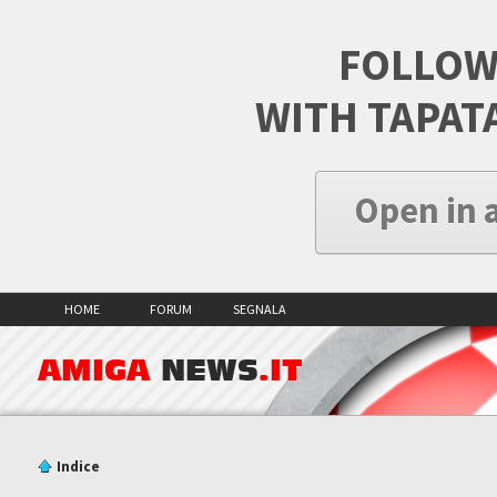
FOLLOW
WITH TAPAT
Open in 
HOME
FORUM
SEGNALA
AMIGA
NEWS
.IT
Indice