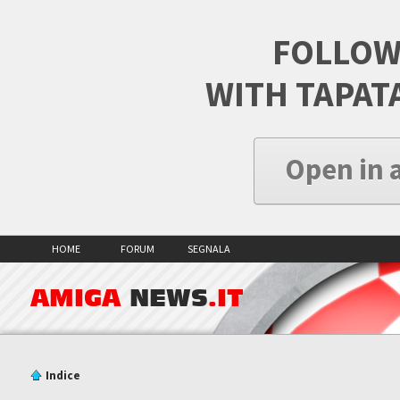
FOLLOW
WITH TAPAT
Open in 
HOME
FORUM
SEGNALA
AMIGA
NEWS
.IT
Indice