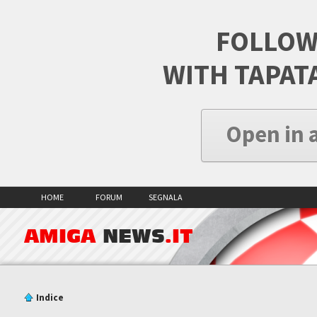
FOLLOW
WITH TAPAT
Open in 
HOME
FORUM
SEGNALA
AMIGA
NEWS
.IT
Indice