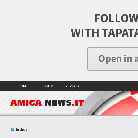
FOLLOW
WITH TAPAT
Open in 
HOME
FORUM
SEGNALA
AMIGA
NEWS
.IT
Indice