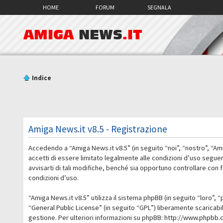
HOME
FORUM
SEGNALA
AMIGA
NEWS
.IT
Indice
Amiga News.it v8.5 - Registrazione
Accedendo a “Amiga News.it v8.5” (in seguito “noi”, “nostro”, “Am
accetti di essere limitato legalmente alle condizioni d’uso segue
avvisarti di tali modifiche, benché sia opportuno controllare con
condizioni d’uso.
“Amiga News.it v8.5” utilizza il sistema phpBB (in seguito “loro
“
General Public License
” (in seguito “GPL”) liberamente scaricab
gestione. Per ulteriori informazioni su phpBB:
http://www.phpbb.