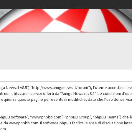
iga News.it v8.5”, “http://www.amiganews.it/forum”), l’utente accetta di es
nti non utilizzare i servizi offerti da “Amiga News.it v8.5”. Le condizioni
 frequenza queste pagine per eventuali modifiche, dato che l’uso dei servizi
”, “phpBB software”, “www.phpbb.com”, “phpBB Group”, “phpBB Teams”) che è 
ile da
www.phpbb.com
. Il software phpBB facilita le aree di discussione in
com
.