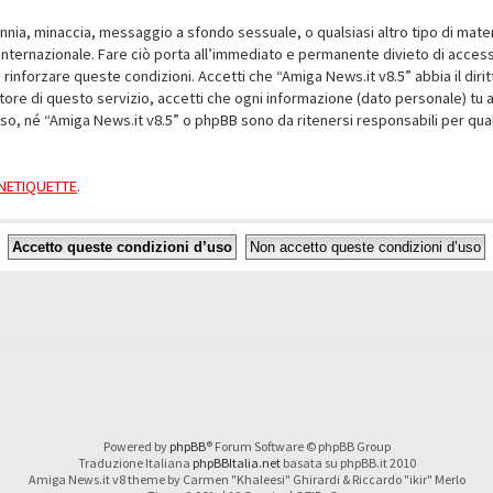
alunnia, minaccia, messaggio a sfondo sessuale, o qualsiasi altro tipo di mat
nternazionale. Fare ciò porta all’immediato e permanente divieto di accesso,
e rinforzare queste condizioni. Accetti che “Amiga News.it v8.5” abbia il dir
ore di questo servizio, accetti che ogni informazione (dato personale) tu 
nso, né “Amiga News.it v8.5” o phpBB sono da ritenersi responsabili per q
a NETIQUETTE
.
Powered by
phpBB
® Forum Software © phpBB Group
Traduzione Italiana
phpBBItalia.net
basata su phpBB.it 2010
Amiga News.it v8 theme by Carmen "Khaleesi" Ghirardi & Riccardo "ikir" Merlo