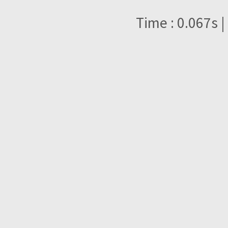
Time : 0.067s |