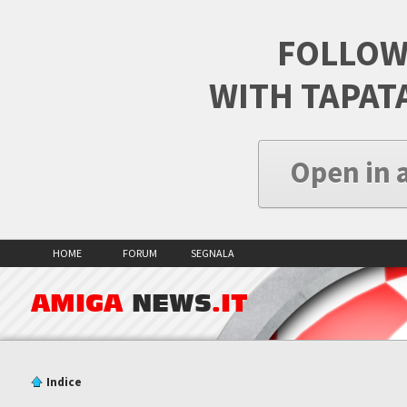
FOLLOW
WITH TAPAT
Open in 
HOME
FORUM
SEGNALA
AMIGA
NEWS
.IT
Indice