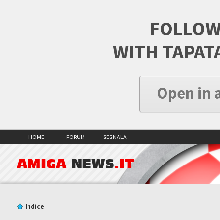
FOLLOW
WITH TAPAT
Open in 
HOME
FORUM
SEGNALA
AMIGA
NEWS
.IT
Indice