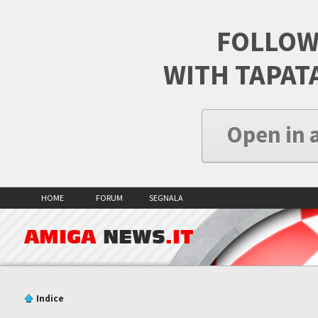
FOLLOW
WITH TAPAT
Open in 
HOME
FORUM
SEGNALA
AMIGA
NEWS
.IT
Indice