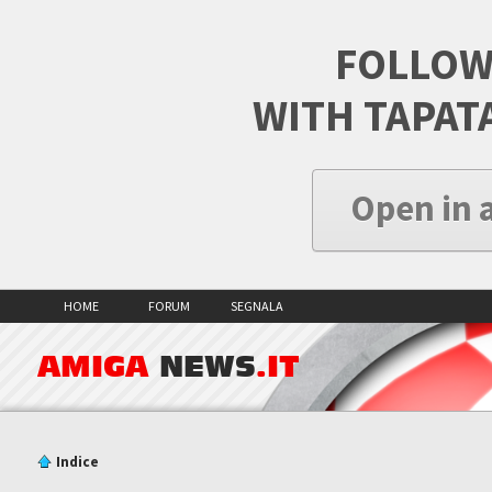
FOLLOW
WITH TAPAT
Open in 
HOME
FORUM
SEGNALA
AMIGA
NEWS
.IT
Indice