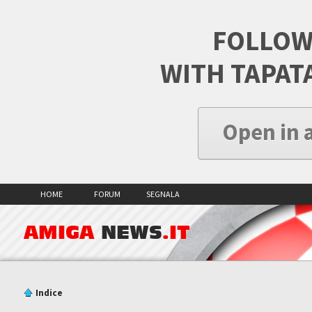
FOLLOW
WITH TAPAT
Open in 
HOME
FORUM
SEGNALA
AMIGA
NEWS
.IT
Indice