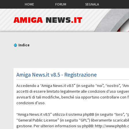
HOME
FORUM
SEGNALA
AMIGA
NEWS
.IT
Indice
Amiga News.it v8.5 - Registrazione
Accedendo a “Amiga News.it v8.5” (in seguito “noi”, “nostro”, “Am
accetti di essere limitato legalmente alle condizioni d’uso segue
avvisarti di tali modifiche, benché sia opportuno controllare con
condizioni d’uso.
“Amiga News.it v8.5” utilizza il sistema phpBB (in seguito “loro
“
General Public License
” (in seguito “GPL”) liberamente scaricab
gestione. Per ulteriori informazioni su phpBB:
http://www.phpbb.