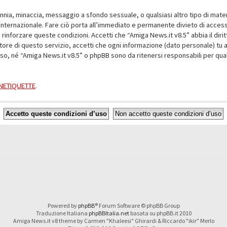
alunnia, minaccia, messaggio a sfondo sessuale, o qualsiasi altro tipo di mat
nternazionale. Fare ciò porta all’immediato e permanente divieto di accesso,
e rinforzare queste condizioni. Accetti che “Amiga News.it v8.5” abbia il dir
ore di questo servizio, accetti che ogni informazione (dato personale) tu 
nso, né “Amiga News.it v8.5” o phpBB sono da ritenersi responsabili per q
a NETIQUETTE
.
Powered by
phpBB
® Forum Software © phpBB Group
Traduzione Italiana
phpBBItalia.net
basata su phpBB.it 2010
Amiga News.it v8 theme by Carmen "Khaleesi" Ghirardi & Riccardo "ikir" Merlo