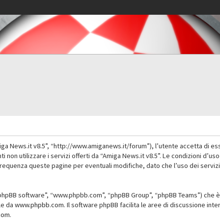
iga News.it v8.5”, “http://www.amiganews.it/forum”), l’utente accetta di es
nti non utilizzare i servizi offerti da “Amiga News.it v8.5”. Le condizioni
 frequenza queste pagine per eventuali modifiche, dato che l’uso dei servizi
”, “phpBB software”, “www.phpbb.com”, “phpBB Group”, “phpBB Teams”) che è 
ile da
www.phpbb.com
. Il software phpBB facilita le aree di discussione in
com
.