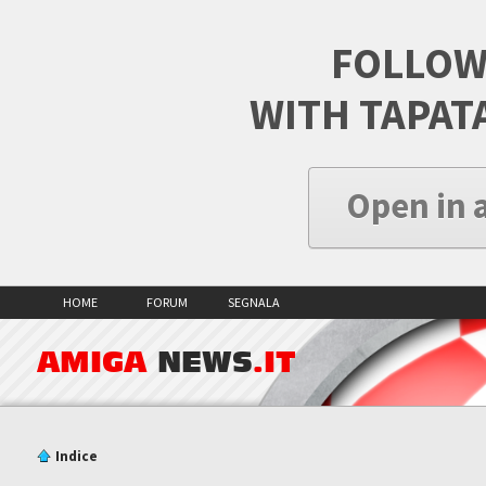
FOLLOW
WITH TAPAT
Open in 
HOME
FORUM
SEGNALA
AMIGA
NEWS
.IT
Indice