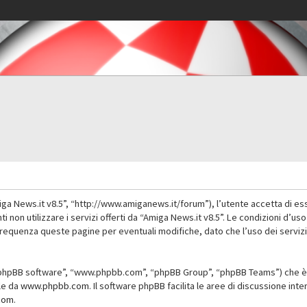
iga News.it v8.5”, “http://www.amiganews.it/forum”), l’utente accetta di es
nti non utilizzare i servizi offerti da “Amiga News.it v8.5”. Le condizioni
 frequenza queste pagine per eventuali modifiche, dato che l’uso dei servizi
”, “phpBB software”, “www.phpbb.com”, “phpBB Group”, “phpBB Teams”) che è 
ile da
www.phpbb.com
. Il software phpBB facilita le aree di discussione in
com
.