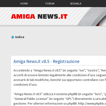
HOME
FORUM
SEGNALA
AMIGA
NEWS
.IT
Indice
Amiga News.it v8.5 - Registrazione
Accedendo a “Amiga News.it v8.5” (in seguito “noi”, “nostro”, “Am
accetti di essere limitato legalmente alle condizioni d’uso segue
avvisarti di tali modifiche, benché sia opportuno controllare con
condizioni d’uso.
“Amiga News.it v8.5” utilizza il sistema phpBB (in seguito “loro
“
General Public License
” (in seguito “GPL”) liberamente scaricab
gestione. Per ulteriori informazioni su phpBB:
http://www.phpbb.