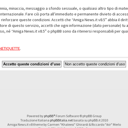
alunnia, minaccia, messaggio a sfondo sessuale, o qualsiasi altro tipo di mat
nternazionale. Fare ciò porta all’immediato e permanente divieto di accesso,
e rinforzare queste condizioni. Accetti che “Amiga News.it v8.5” abbia il dir
ore di questo servizio, accetti che ogni informazione (dato personale) tu 
nso, né “Amiga News.it v8.5” o phpBB sono da ritenersi responsabili per q
a NETIQUETTE
.
Powered by
phpBB
® Forum Software © phpBB Group
Traduzione Italiana
phpBBItalia.net
basata su phpBB.it 2010
Amiga News.it v8 theme by Carmen "Khaleesi" Ghirardi & Riccardo "ikir" Merlo