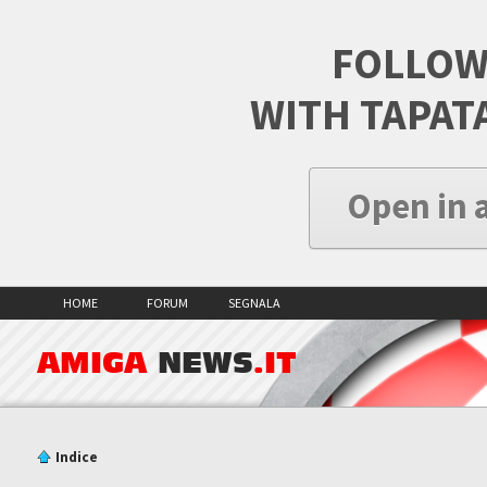
FOLLOW
WITH TAPAT
Open in 
HOME
FORUM
SEGNALA
AMIGA
NEWS
.IT
Indice