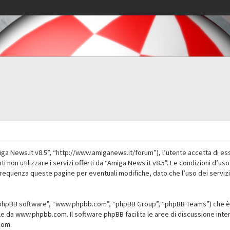
iga News.it v8.5”, “http://www.amiganews.it/forum”), l’utente accetta di es
nti non utilizzare i servizi offerti da “Amiga News.it v8.5”. Le condizioni
 frequenza queste pagine per eventuali modifiche, dato che l’uso dei servizi
”, “phpBB software”, “www.phpbb.com”, “phpBB Group”, “phpBB Teams”) che è 
ile da
www.phpbb.com
. Il software phpBB facilita le aree di discussione in
com
.