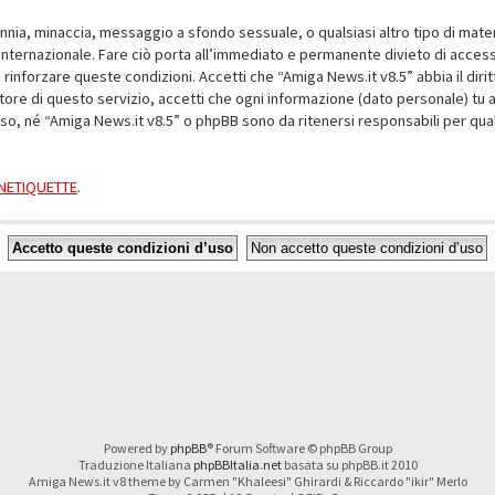
alunnia, minaccia, messaggio a sfondo sessuale, o qualsiasi altro tipo di mat
nternazionale. Fare ciò porta all’immediato e permanente divieto di accesso,
e rinforzare queste condizioni. Accetti che “Amiga News.it v8.5” abbia il dir
ore di questo servizio, accetti che ogni informazione (dato personale) tu 
nso, né “Amiga News.it v8.5” o phpBB sono da ritenersi responsabili per q
a NETIQUETTE
.
Powered by
phpBB
® Forum Software © phpBB Group
Traduzione Italiana
phpBBItalia.net
basata su phpBB.it 2010
Amiga News.it v8 theme by Carmen "Khaleesi" Ghirardi & Riccardo "ikir" Merlo