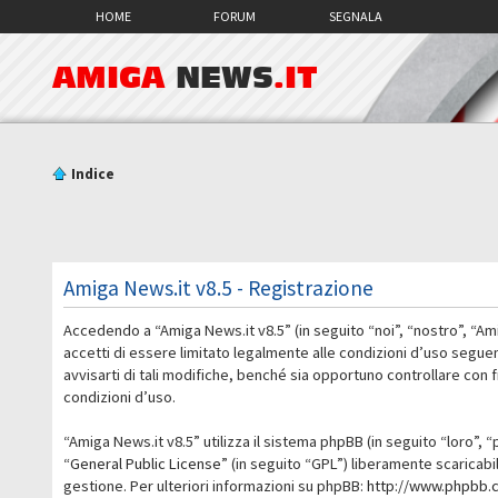
HOME
FORUM
SEGNALA
AMIGA
NEWS
.IT
Indice
Amiga News.it v8.5 - Registrazione
Accedendo a “Amiga News.it v8.5” (in seguito “noi”, “nostro”, “Am
accetti di essere limitato legalmente alle condizioni d’uso segue
avvisarti di tali modifiche, benché sia opportuno controllare con
condizioni d’uso.
“Amiga News.it v8.5” utilizza il sistema phpBB (in seguito “loro
“
General Public License
” (in seguito “GPL”) liberamente scaricab
gestione. Per ulteriori informazioni su phpBB:
http://www.phpbb.