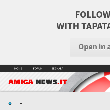
FOLLOW
WITH TAPAT
Open in 
HOME
FORUM
SEGNALA
AMIGA
NEWS
.IT
Indice