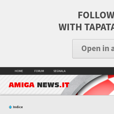
FOLLOW
WITH TAPAT
Open in 
HOME
FORUM
SEGNALA
AMIGA
NEWS
.IT
Indice