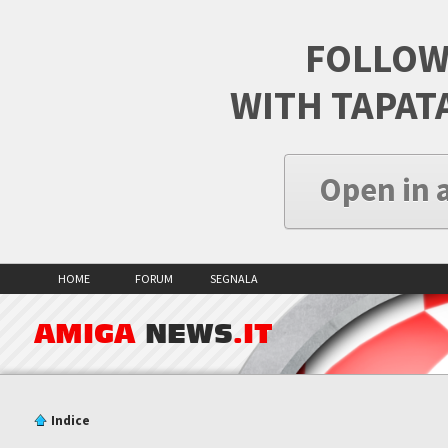
FOLLOW
WITH TAPAT
Open in 
HOME
FORUM
SEGNALA
AMIGA
NEWS
.IT
Indice