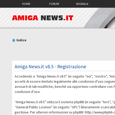
HOME
FORUM
SEGNALA
AMIGA
NEWS
.IT
Indice
Amiga News.it v8.5 - Registrazione
Accedendo a “Amiga News.it v8.5” (in seguito “noi”, “nostro”, “Am
accetti di essere limitato legalmente alle condizioni d’uso segue
avvisarti di tali modifiche, benché sia opportuno controllare con
condizioni d’uso.
“Amiga News.it v8.5” utilizza il sistema phpBB (in seguito “loro
“
General Public License
” (in seguito “GPL”) liberamente scaricab
gestione. Per ulteriori informazioni su phpBB:
http://www.phpbb.