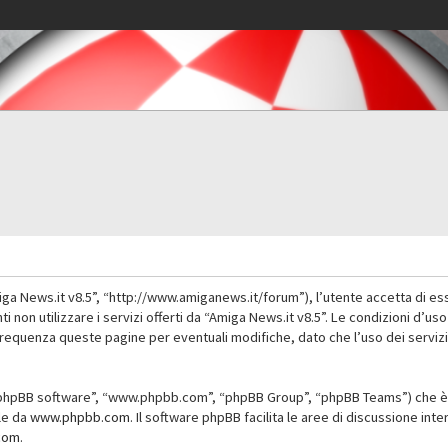
iga News.it v8.5”, “http://www.amiganews.it/forum”), l’utente accetta di es
nti non utilizzare i servizi offerti da “Amiga News.it v8.5”. Le condizioni
 frequenza queste pagine per eventuali modifiche, dato che l’uso dei servizi
”, “phpBB software”, “www.phpbb.com”, “phpBB Group”, “phpBB Teams”) che è 
ile da
www.phpbb.com
. Il software phpBB facilita le aree di discussione in
com
.