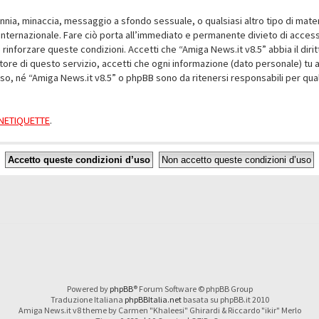
alunnia, minaccia, messaggio a sfondo sessuale, o qualsiasi altro tipo di mat
nternazionale. Fare ciò porta all’immediato e permanente divieto di accesso,
e rinforzare queste condizioni. Accetti che “Amiga News.it v8.5” abbia il dir
ore di questo servizio, accetti che ogni informazione (dato personale) tu 
nso, né “Amiga News.it v8.5” o phpBB sono da ritenersi responsabili per q
a NETIQUETTE
.
Powered by
phpBB
® Forum Software © phpBB Group
Traduzione Italiana
phpBBItalia.net
basata su phpBB.it 2010
Amiga News.it v8 theme by Carmen "Khaleesi" Ghirardi & Riccardo "ikir" Merlo