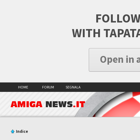
FOLLOW
WITH TAPAT
Open in 
HOME
FORUM
SEGNALA
AMIGA
NEWS
.IT
Indice