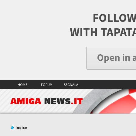
FOLLOW
WITH TAPAT
Open in 
HOME
FORUM
SEGNALA
AMIGA
NEWS
.IT
Indice