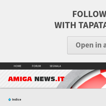
FOLLOW
WITH TAPAT
Open in 
HOME
FORUM
SEGNALA
AMIGA
NEWS
.IT
Indice