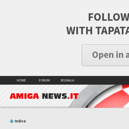
FOLLOW
WITH TAPAT
Open in 
HOME
FORUM
SEGNALA
AMIGA
NEWS
.IT
Indice