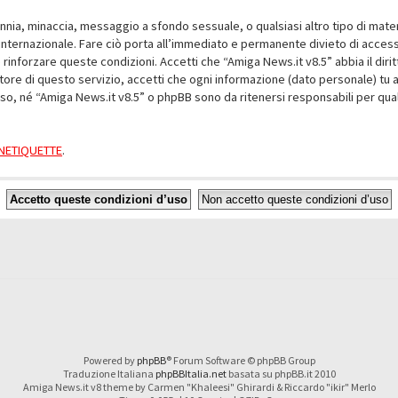
alunnia, minaccia, messaggio a sfondo sessuale, o qualsiasi altro tipo di mat
nternazionale. Fare ciò porta all’immediato e permanente divieto di accesso,
e rinforzare queste condizioni. Accetti che “Amiga News.it v8.5” abbia il dir
ore di questo servizio, accetti che ogni informazione (dato personale) tu 
nso, né “Amiga News.it v8.5” o phpBB sono da ritenersi responsabili per q
a NETIQUETTE
.
Powered by
phpBB
® Forum Software © phpBB Group
Traduzione Italiana
phpBBItalia.net
basata su phpBB.it 2010
Amiga News.it v8 theme by Carmen "Khaleesi" Ghirardi & Riccardo "ikir" Merlo