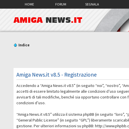
HOME
FORUM
SEGNALA
AMIGA
NEWS
.IT
Indice
Amiga News.it v8.5 - Registrazione
Accedendo a “Amiga News.it v8.5” (in seguito “noi”, “nostro”, “Am
accetti di essere limitato legalmente alle condizioni d’uso segue
avvisarti di tali modifiche, benché sia opportuno controllare con
condizioni d’uso.
“Amiga News.it v8.5” utilizza il sistema phpBB (in seguito “loro
“
General Public License
” (in seguito “GPL”) liberamente scaricab
gestione. Per ulteriori informazioni su phpBB:
http://www.phpbb.