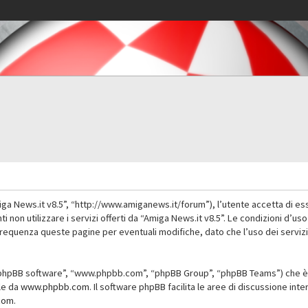
iga News.it v8.5”, “http://www.amiganews.it/forum”), l’utente accetta di es
nti non utilizzare i servizi offerti da “Amiga News.it v8.5”. Le condizioni
 frequenza queste pagine per eventuali modifiche, dato che l’uso dei servizi
”, “phpBB software”, “www.phpbb.com”, “phpBB Group”, “phpBB Teams”) che è 
ile da
www.phpbb.com
. Il software phpBB facilita le aree di discussione in
com
.