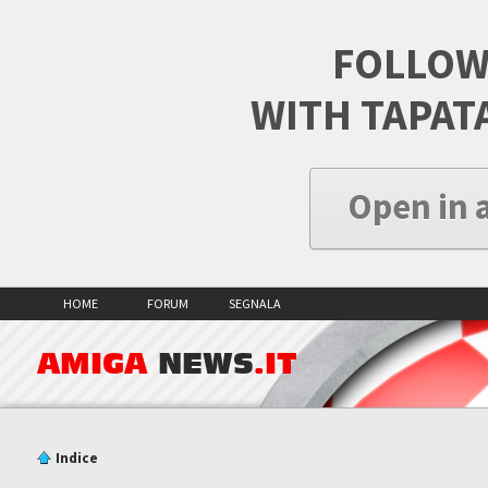
FOLLOW
WITH TAPAT
Open in 
HOME
FORUM
SEGNALA
AMIGA
NEWS
.IT
Indice