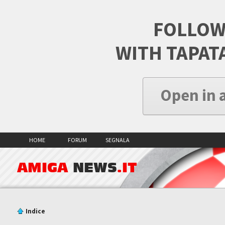
FOLLOW
WITH TAPAT
Open in 
HOME
FORUM
SEGNALA
AMIGA
NEWS
.IT
Indice