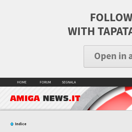
FOLLOW
WITH TAPAT
Open in 
HOME
FORUM
SEGNALA
AMIGA
NEWS
.IT
Indice