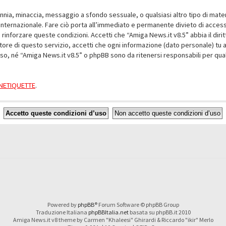
alunnia, minaccia, messaggio a sfondo sessuale, o qualsiasi altro tipo di mat
nternazionale. Fare ciò porta all’immediato e permanente divieto di accesso,
e rinforzare queste condizioni. Accetti che “Amiga News.it v8.5” abbia il dir
ore di questo servizio, accetti che ogni informazione (dato personale) tu 
nso, né “Amiga News.it v8.5” o phpBB sono da ritenersi responsabili per q
a NETIQUETTE
.
Powered by
phpBB
® Forum Software © phpBB Group
Traduzione Italiana
phpBBItalia.net
basata su phpBB.it 2010
Amiga News.it v8 theme by Carmen "Khaleesi" Ghirardi & Riccardo "ikir" Merlo