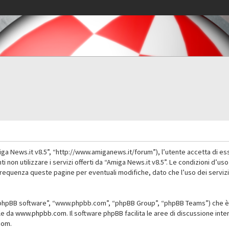
iga News.it v8.5”, “http://www.amiganews.it/forum”), l’utente accetta di es
nti non utilizzare i servizi offerti da “Amiga News.it v8.5”. Le condizioni
 frequenza queste pagine per eventuali modifiche, dato che l’uso dei servizi
”, “phpBB software”, “www.phpbb.com”, “phpBB Group”, “phpBB Teams”) che è 
ile da
www.phpbb.com
. Il software phpBB facilita le aree di discussione in
com
.