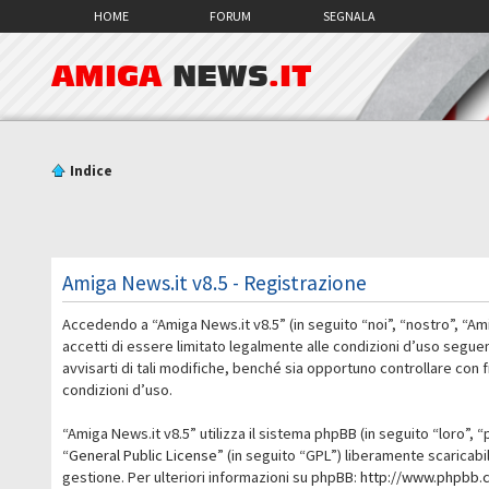
HOME
FORUM
SEGNALA
AMIGA
NEWS
.IT
Indice
Amiga News.it v8.5 - Registrazione
Accedendo a “Amiga News.it v8.5” (in seguito “noi”, “nostro”, “Am
accetti di essere limitato legalmente alle condizioni d’uso segue
avvisarti di tali modifiche, benché sia opportuno controllare con
condizioni d’uso.
“Amiga News.it v8.5” utilizza il sistema phpBB (in seguito “loro
“
General Public License
” (in seguito “GPL”) liberamente scaricab
gestione. Per ulteriori informazioni su phpBB:
http://www.phpbb.